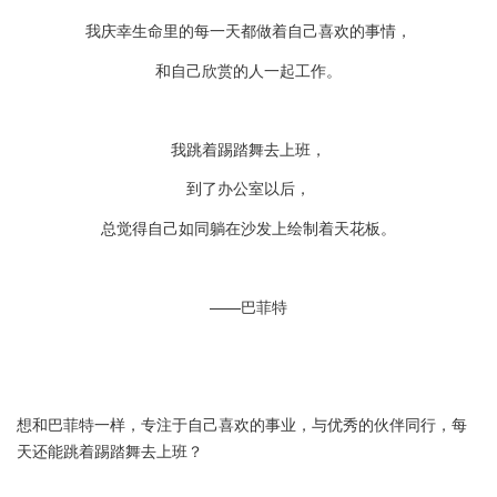
跳
我庆幸生命里的每一天都做着自己喜欢的事情，
转
和自己欣赏的人一起工作。
到
主
要
我跳着踢踏舞去上班，
内
到了办公室以后，
容
总觉得自己如同躺在沙发上绘制着天花板。
——巴菲特
想和巴菲特一样，专注于自己喜欢的事业，与优秀的伙伴同行，每
天还能跳着踢踏舞去上班？