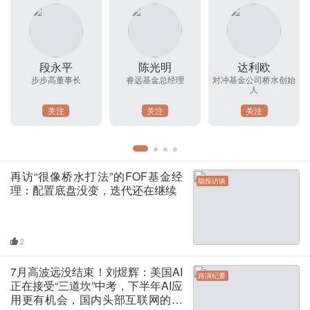
段永平
陈光明
达利欧
步步高董事长
睿远基金总经理
对冲基金公司桥水创始
人
关注
关注
关注
再访“很像桥水打法”的FOF基金经
聪投访谈
理：配置底盘没变，迭代还在继续
2
7月高波远没结束！刘煜辉：美国AI
路演纪要
正在接受“三道坎”中考，下半年AI应
用更有机会，国内头部互联网的低