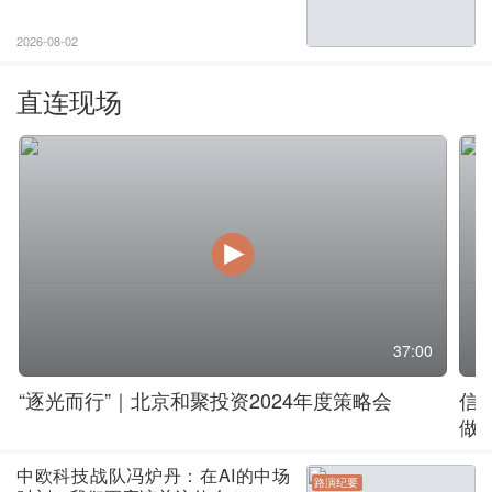
估一定会被修复……
2026-08-02
直连现场
37:00
“逐光而行”｜北京和聚投资2024年度策略会
信
做
中欧科技战队冯炉丹：在AI的中场
路演纪要