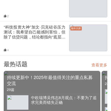
2
“科技投资大神”加文·贝克硅谷压力
海外大师
测试：我希望自己能感到害怕，但
除了信贷问题，结论都指向“底层基
本面正在改善”……
4
最热话题
查看更多
持续更新中！2025年最值得关注的重点私募
持
交流
22
29篇
中欧瑞博吴伟志8月观点：不要为了追
求完美而错失正确