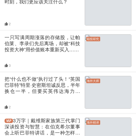
时刻，我们更应该关注什么？
2
一只写满周期涨落的存储股，让帕
聪投研究
伯莱、李录们先后离场，却被“科技
投资大神”用价值账本重新买入……
3
把“什么也不做”执行过了头！“英国
海外大师
巴菲特”特里·史密斯坦诚反思，半年
换仓一半，但要买英伟达海力士
们，要等“废墟”到来的机会
2
3万字｜戴维斯家族第三代掌门
海外精译
深谈投资与智慧：在伯克希尔董事
会上听巴菲特讲话，是一种怎样的