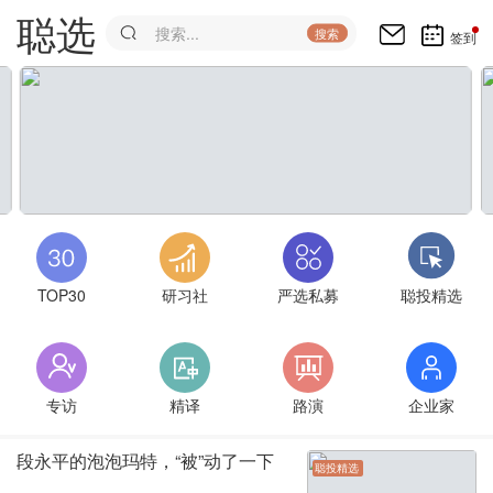
跳
聪选
转
搜索
签到
到
主
要
内
容
TOP30
研习社
严选私募
聪投精选
专访
精译
路演
企业家
段永平的泡泡玛特，“被”动了一下
聪投精选